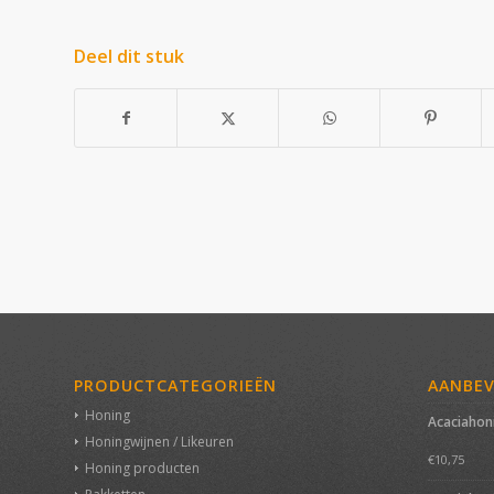
Deel dit stuk
PRODUCTCATEGORIEËN
AANBE
Honing
Acaciahon
Honingwijnen / Likeuren
€
10,75
Honing producten