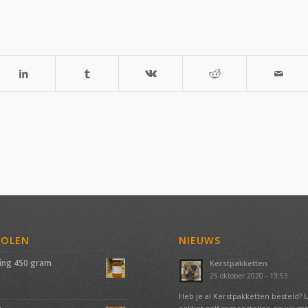
VOLEN
NIEUWS
ing 450 gram
Kerstpakketten
25 oktober 2020 - 13:53
Heb je al Kerstpakketten besteld? 