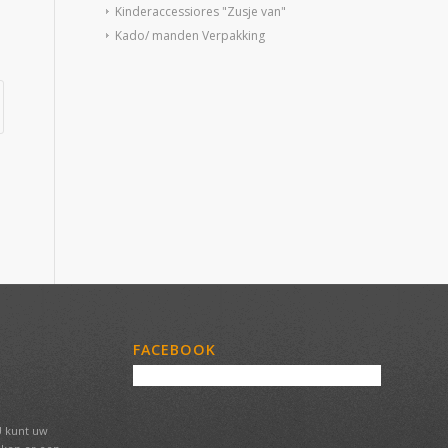
Kinderaccessiores "Zusje van"
Kado/ manden Verpakking
FACEBOOK
U kunt uw