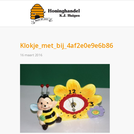
Klokje_met_bij_4af2e0e9e6b86
16 maart 2016