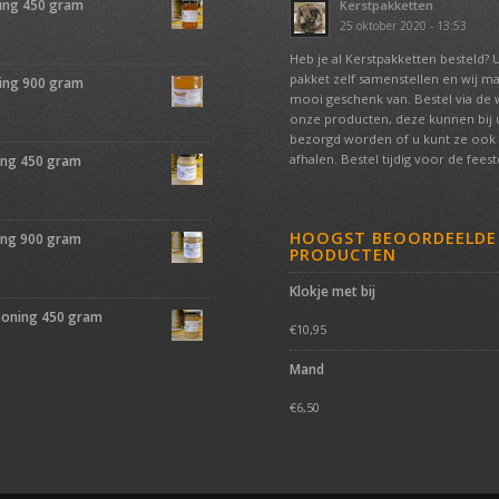
ing 450 gram
Kerstpakketten
25 oktober 2020 - 13:53
Heb je al Kerstpakketten besteld? 
pakket zelf samenstellen en wij m
ing 900 gram
mooi geschenk van. Bestel via de
onze producten, deze kunnen bij u
bezorgd worden of u kunt ze ook 
afhalen. Bestel tijdig voor de fees
ing 450 gram
HOOGST BEOORDEELDE
ing 900 gram
PRODUCTEN
Klokje met bij
oning 450 gram
€
10,95
Mand
€
6,50