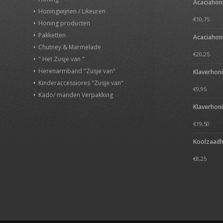
Acaciahon
Honingwijnen / Likeuren
€
10,75
Honing producten
Pakketten
Acaciahon
Chutney & Marmelade
€
20,25
" Het Zusje van "
Herenarmband "Zusje van"
Klaverhon
Kinderaccessiores "Zusje van"
€
9,95
Kado/ manden Verpakking
Klaverhon
€
19,50
Koolzaadh
€
8,25