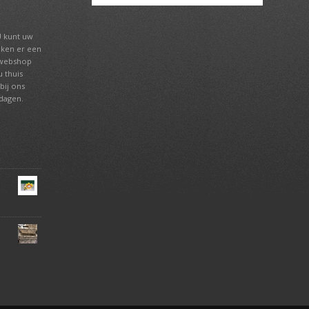
U kunt uw
aken er een
 webshop
 thuis
bij ons
tdagen.