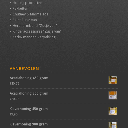
Honing producten
Pakketten
Chutney & Marmelade
" Het Zusje van "
Herenarmband "Zusje van"
Kinderaccessiores "Zusje van"
Kado/ manden Verpakking
AANBEVOLEN
Acaciahoning 450 gram
€
10,75
Acaciahoning 900 gram
€
20,25
Klaverhoning 450 gram
€
9,95
Klaverhoning 900 gram