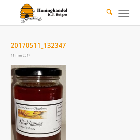
20170511_132347
11 mei 2017