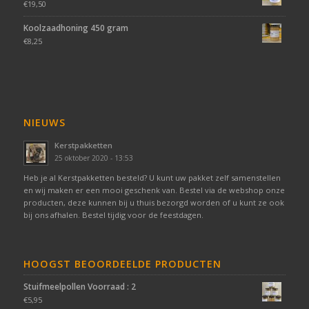
€
19,50
Koolzaadhoning 450 gram
€
8,25
NIEUWS
Kerstpakketten
25 oktober 2020 - 13:53
Heb je al Kerstpakketten besteld? U kunt uw pakket zelf samenstellen
en wij maken er een mooi geschenk van. Bestel via de webshop onze
producten, deze kunnen bij u thuis bezorgd worden of u kunt ze ook
bij ons afhalen. Bestel tijdig voor de feestdagen.
HOOGST BEOORDEELDE PRODUCTEN
Stuifmeelpollen Voorraad : 2
€
5,95