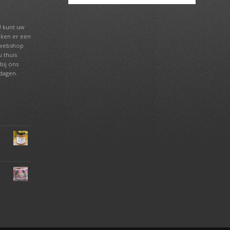
U kunt uw
aken er een
 webshop
 thuis
bij ons
tdagen.