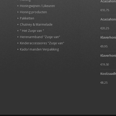
Acaciahon
Honingwijnen / Likeuren
€
10,75
Honing producten
Pakketten
Acaciahon
Chutney & Marmelade
€
20,25
" Het Zusje van "
Herenarmband "Zusje van"
Klaverhon
Kinderaccessiores "Zusje van"
€
9,95
Kado/ manden Verpakking
Klaverhon
€
19,50
Koolzaadh
€
8,25