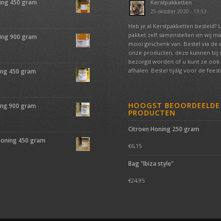
ing 450 gram
Kerstpakketten
25 oktober 2020 - 13:53
Heb je al Kerstpakketten besteld? 
pakket zelf samenstellen en wij m
ing 900 gram
mooi geschenk van. Bestel via de
onze producten, deze kunnen bij u
bezorgd worden of u kunt ze ook 
afhalen. Bestel tijdig voor de fees
ing 450 gram
HOOGST BEOORDEELDE
ing 900 gram
PRODUCTEN
Citroen Honing 250 gram
oning 450 gram
€
6,15
Bag "Ibiza style"
€
24,95