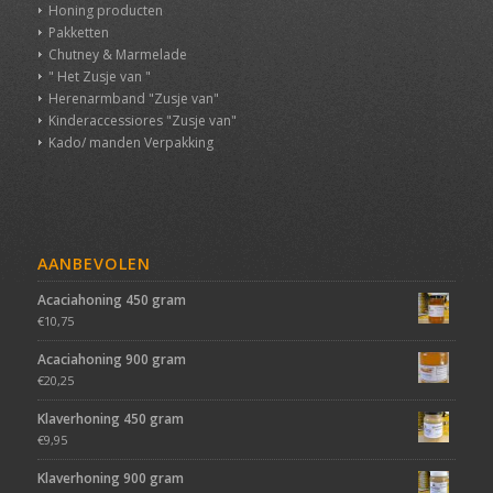
Honing producten
Pakketten
Chutney & Marmelade
" Het Zusje van "
Herenarmband "Zusje van"
Kinderaccessiores "Zusje van"
Kado/ manden Verpakking
AANBEVOLEN
Acaciahoning 450 gram
€
10,75
Acaciahoning 900 gram
€
20,25
Klaverhoning 450 gram
€
9,95
Klaverhoning 900 gram