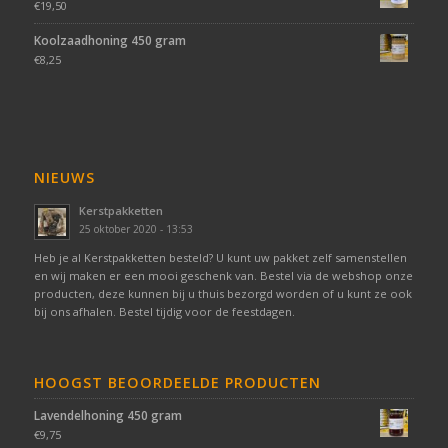
€
19,50
Koolzaadhoning 450 gram
€
8,25
NIEUWS
Kerstpakketten
25 oktober 2020 - 13:53
Heb je al Kerstpakketten besteld? U kunt uw pakket zelf samenstellen
en wij maken er een mooi geschenk van. Bestel via de webshop onze
producten, deze kunnen bij u thuis bezorgd worden of u kunt ze ook
bij ons afhalen. Bestel tijdig voor de feestdagen.
HOOGST BEOORDEELDE PRODUCTEN
Lavendelhoning 450 gram
€
9,75