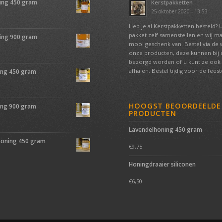
ing 450 gram
Kerstpakketten
25 oktober 2020 - 13:53
Heb je al Kerstpakketten besteld? 
pakket zelf samenstellen en wij m
ing 900 gram
mooi geschenk van. Bestel via de
onze producten, deze kunnen bij u
bezorgd worden of u kunt ze ook 
afhalen. Bestel tijdig voor de fees
ing 450 gram
HOOGST BEOORDEELDE
ing 900 gram
PRODUCTEN
Lavendelhoning 450 gram
oning 450 gram
€
9,75
Honingdraaier siliconen
€
6,50