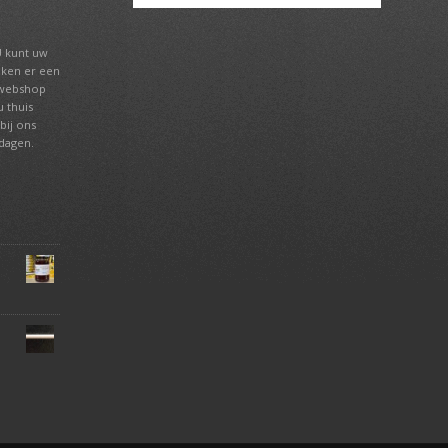
U kunt uw
aken er een
 webshop
 thuis
bij ons
tdagen.