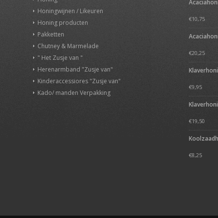
Acaciahon
Honingwijnen / Likeuren
€
10,75
Honing producten
Pakketten
Acaciahon
Chutney & Marmelade
€
20,25
" Het Zusje van "
Herenarmband "Zusje van"
Klaverhon
Kinderaccessiores "Zusje van"
€
9,95
Kado/ manden Verpakking
Klaverhon
€
19,50
Koolzaadh
€
8,25