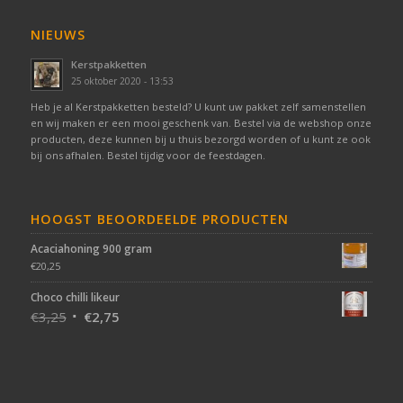
NIEUWS
Kerstpakketten
25 oktober 2020 - 13:53
Heb je al Kerstpakketten besteld? U kunt uw pakket zelf samenstellen
en wij maken er een mooi geschenk van. Bestel via de webshop onze
producten, deze kunnen bij u thuis bezorgd worden of u kunt ze ook
bij ons afhalen. Bestel tijdig voor de feestdagen.
HOOGST BEOORDEELDE PRODUCTEN
Acaciahoning 900 gram
€
20,25
Choco chilli likeur
€
3,25
€
2,75