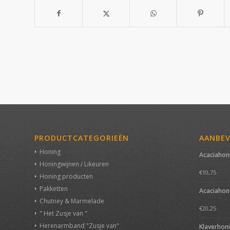
PRODUCTCATEGORIEËN
AANBE
Honing
Acaciahon
Honingwijnen / Likeuren
€
10,75
Honing producten
Pakketten
Acaciahon
Chutney & Marmelade
€
20,25
" Het Zusje van "
Herenarmband "Zusje van"
Klaverhon