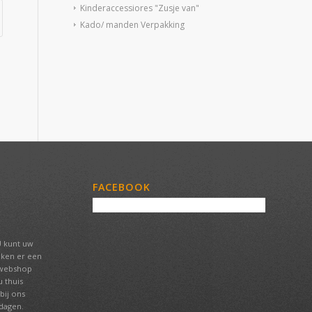
Kinderaccessiores "Zusje van"
Kado/ manden Verpakking
FACEBOOK
U kunt uw
aken er een
 webshop
 thuis
bij ons
tdagen.