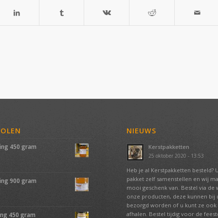
VOLEN
NIEUWS
ing 450 gram
Kerstpakketten
25 oktober 2020 - 13:53
Heb je al Kerstpakketten besteld? 
pakket zelf samenstellen en wij m
ing 900 gram
mooi geschenk van. Bestel via de
onze producten, deze kunnen bij u
bezorgd worden of u kunt ze ook 
afhalen. Bestel tijdig voor de fees
ing 450 gram