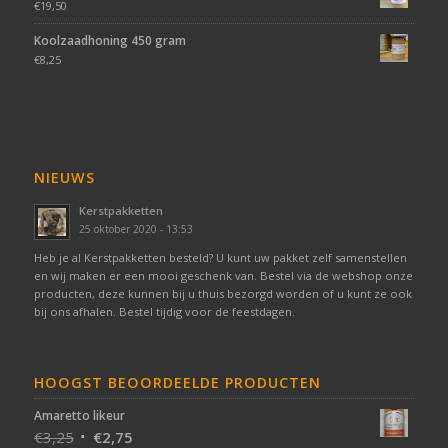
€
19,50
Koolzaadhoning 450 gram
€
8,25
NIEUWS
Kerstpakketten
25 oktober 2020 - 13:53
Heb je al Kerstpakketten besteld? U kunt uw pakket zelf samenstellen
en wij maken er een mooi geschenk van. Bestel via de webshop onze
producten, deze kunnen bij u thuis bezorgd worden of u kunt ze ook
bij ons afhalen. Bestel tijdig voor de feestdagen.
HOOGST BEOORDEELDE PRODUCTEN
Amaretto likeur
€
3,25
€
2,75