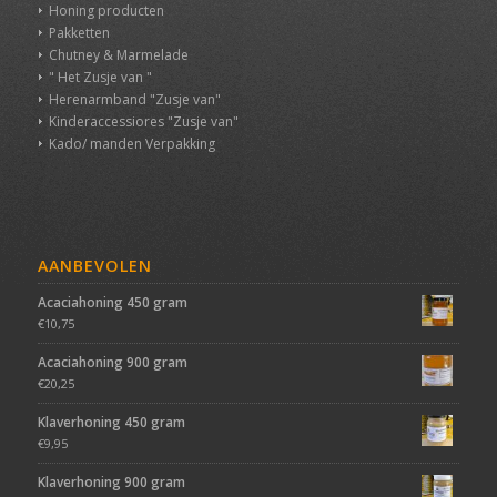
Honing producten
Pakketten
Chutney & Marmelade
" Het Zusje van "
Herenarmband "Zusje van"
Kinderaccessiores "Zusje van"
Kado/ manden Verpakking
AANBEVOLEN
Acaciahoning 450 gram
€
10,75
Acaciahoning 900 gram
€
20,25
Klaverhoning 450 gram
€
9,95
Klaverhoning 900 gram