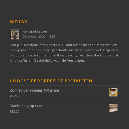
NIEUWS
Kerstpakketten
25 oktober 2020 - 13:53
Heb je al Kerstpakketten besteld? U kunt uw pakket zelf samenstellen
en wij maken er een mooi geschenk van. Bestel via de webshop onze
producten, deze kunnen bij u thuis bezorgd worden of u kunt ze ook
bij ons afhalen. Bestel tijdig voor de feestdagen.
HOOGST BEOORDEELDE PRODUCTEN
Zonnebloemhoning 450 gram
€
8,25
Raathoning op raam
€
25,00