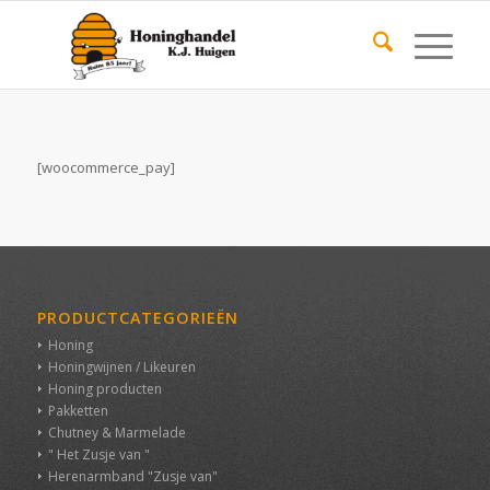
[woocommerce_pay]
PRODUCTCATEGORIEËN
Honing
Honingwijnen / Likeuren
Honing producten
Pakketten
Chutney & Marmelade
" Het Zusje van "
Herenarmband "Zusje van"