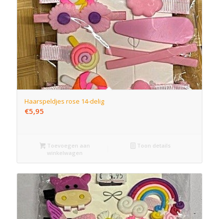
Haarspeldjes rose 14-delig
€
5,95
Toevoegen aan
Toon details
winkelwagen