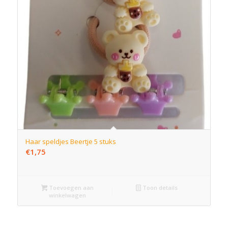
Haar speldjes Beertje 5 stuks
€
1,75
Toevoegen aan
Toon details
winkelwagen