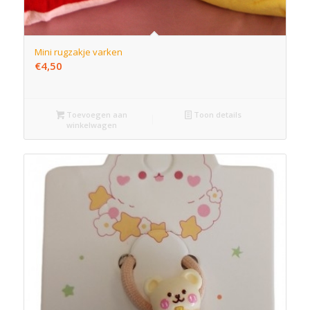
Mini rugzakje varken
€
4,50
Toevoegen aan
Toon details
winkelwagen