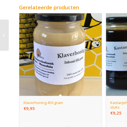
Gerelateerde producten
Klaverhoning 250 gram
Klaverhoning 450 gram
Kastanjeh
stuks
€
9,95
€
9,25