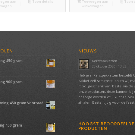
egen aan
Toon details
Toevoegen aan
Toon d
lwagen
winkelwagen
VOLEN
NIEUWS
ing 450 gram
Kerstpakketten
25 oktober 2020 - 13:53
Heb je al Kerstpakketten besteld? 
pakket zelf samenstellen en wij m
ing 900 gram
mooi geschenk van. Bestel via de
onze producten, deze kunnen bij u
bezorgd worden of u kunt ze ook 
afhalen. Bestel tijdig voor de fees
oning 450 gram Voorraad
HOOGST BEOORDEELDE
ing 450 gram
PRODUCTEN