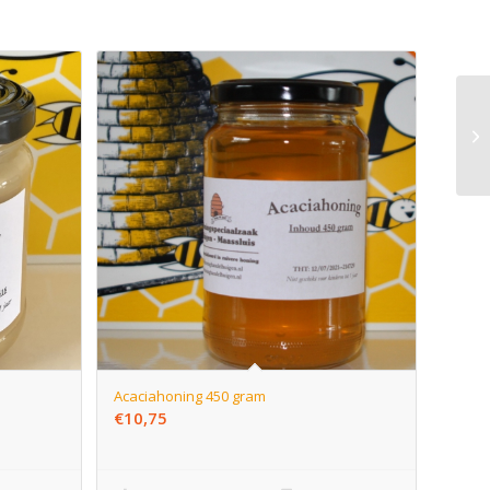
Acaciahoning 450 gram
€
10,75