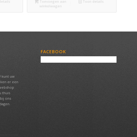
etails
Toevoegen aan
Toon details
winkelwagen
FACEBOOK
U kunt uw
aken er een
 webshop
 thuis
bij ons
tdagen.