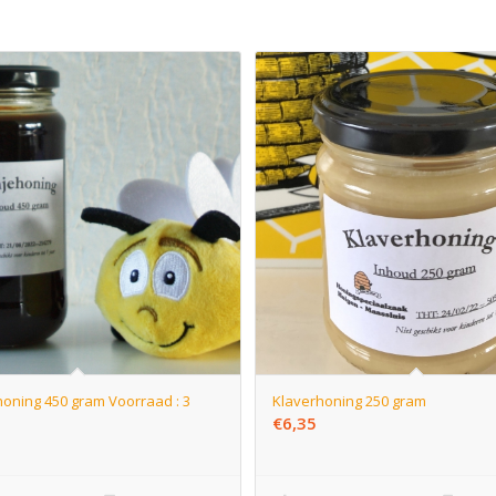
oning 450 gram Voorraad : 3
Klaverhoning 250 gram
€
6,35