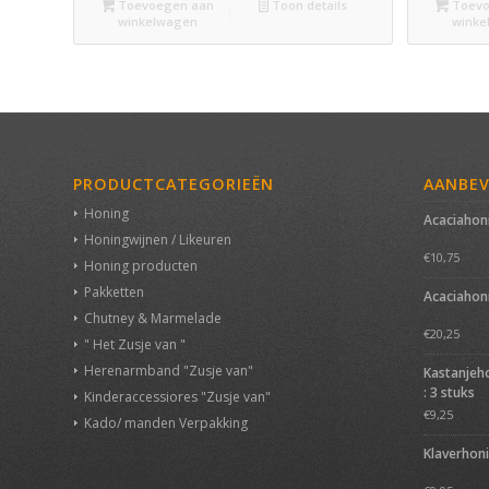
Toevoegen aan
Toon details
Toevo
winkelwagen
winke
PRODUCTCATEGORIEËN
AANBE
Honing
Acaciahon
Honingwijnen / Likeuren
€
10,75
Honing producten
Pakketten
Acaciahon
Chutney & Marmelade
€
20,25
" Het Zusje van "
Herenarmband "Zusje van"
Kastanjeh
: 3 stuks
Kinderaccessiores "Zusje van"
€
9,25
Kado/ manden Verpakking
Klaverhon