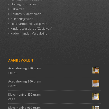
Honing producten
Pakketten
Chutney & Marmelade
" Het Zusje van "
Herenarmband "Zusje van"
Kinderaccessiores "Zusje van"
Kado/ manden Verpakking
AANBEVOLEN
Acaciahoning 450 gram
€
10,75
Acaciahoning 900 gram
€
20,25
Klaverhoning 450 gram
€
9,95
Klaverhoning 900 gram