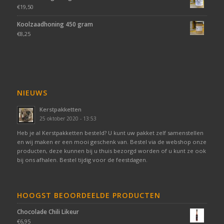
€
19,50
Koolzaadhoning 450 gram
€
8,25
NIEUWS
Kerstpakketten
25 oktober 2020 - 13:53
Heb je al Kerstpakketten besteld? U kunt uw pakket zelf samenstellen
en wij maken er een mooi geschenk van. Bestel via de webshop onze
producten, deze kunnen bij u thuis bezorgd worden of u kunt ze ook
bij ons afhalen. Bestel tijdig voor de feestdagen.
HOOGST BEOORDEELDE PRODUCTEN
Chocolade Chili Likeur
€
6,95