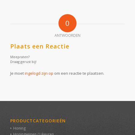
0
ANTWOORDEN
Plaats een Reactie
Meepraten?
Draag gerust bij!
Je moet
ingelogd zijn op
om een reactie te plaatsen.
PRODUCTCATEGORIEËN
Honing
Honingwijnen / Likeuren